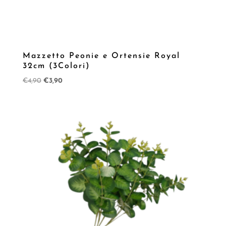
Mazzetto Peonie e Ortensie Royal
32cm (3Colori)
Il
Il
€
4,90
€
3,90
prezzo
prezzo
originale
attuale
era:
è:
€4,90.
€3,90.