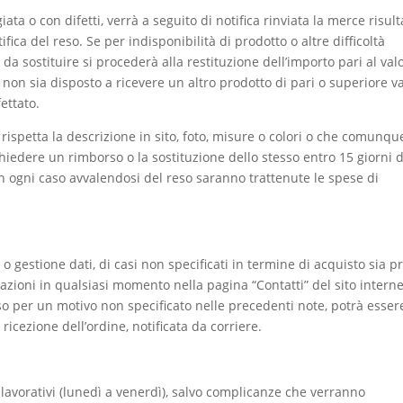
a o con difetti, verrà a seguito di notifica rinviata la merce risult
fica del reso. Se per indisponibilità di prodotto o altre difficoltà
 da sostituire si procederà alla restituzione dell’importo pari al val
 non sia disposto a ricevere un altro prodotto di pari o superiore v
ettato.
ispetta la descrizione in sito, foto, misure o colori o che comunqu
 chiedere un rimborso o la sostituzione dello stesso entro 15 giorni d
 In ogni caso avvalendosi del reso saranno trattenute le spese di
 o gestione dati, di casi non specificati in termine di acquisto sia p
azioni in qualsiasi momento nella pagina “Contatti” del sito interne
o per un motivo non specificato nelle precedenti note, potrà esser
 ricezione dell’ordine, notificata da corriere.
 lavorativi (lunedì a venerdì), salvo complicanze che verranno