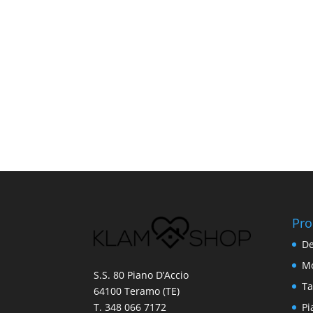
Pro
De
Mo
S.S. 80 Piano D’Accio
Ta
64100 Teramo (TE)
Pi
T. 348 066 7172