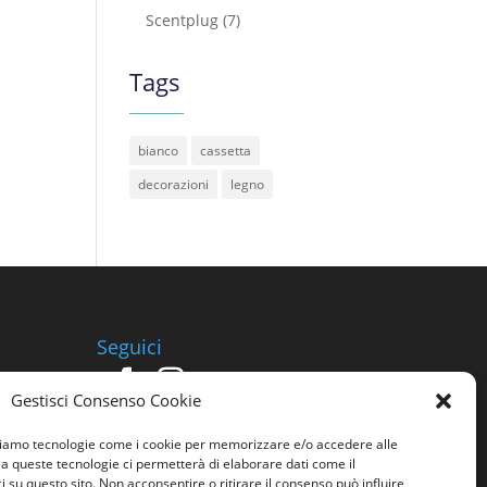
Scentplug
(7)
Tags
bianco
cassetta
decorazioni
legno
Seguici
Gestisci Consenso Cookie
izziamo tecnologie come i cookie per memorizzare e/o accedere alle
o a queste tecnologie ci permetterà di elaborare dati come il
su questo sito. Non acconsentire o ritirare il consenso può influire