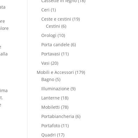
Cassette in legno
(18)
ata
Ceri
(1)
Ceste e cestini
(19)
ore
Cestini
(6)
alore
Orologi
(10)
Porta candele
(6)
e
alla
Portavasi
(11)
Vasi
(20)
Mobili e Accessori
(179)
Bagno
(5)
Illuminazione
(9)
rima
t.
Lanterne
(18)
e
Mobiletti
(78)
Portabiancheria
(6)
Portafoto
(11)
Quadri
(17)