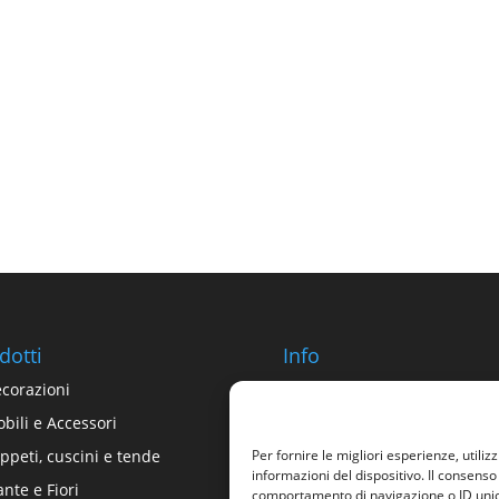
dotti
Info
corazioni
Chi siamo
bili e Accessori
Contatti
ppeti, cuscini e tende
Termini e Condizioni
Per fornire le migliori esperienze, util
informazioni del dispositivo. Il consens
ante e Fiori
Privacy Policy
comportamento di navigazione o ID unici 