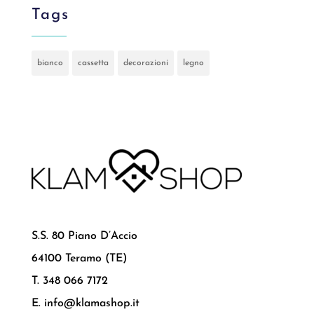
Tags
bianco
cassetta
decorazioni
legno
S.S. 80 Piano D’Accio
64100 Teramo (TE)
T. 348 066 7172
E. info@klamashop.it