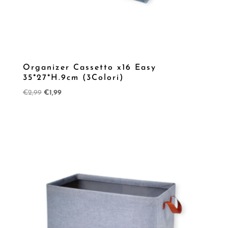
Organizer Cassetto x16 Easy
35*27*H.9cm (3Colori)
Il
Il
€
2,99
€
1,99
prezzo
prezzo
originale
attuale
era:
è:
€2,99.
€1,99.