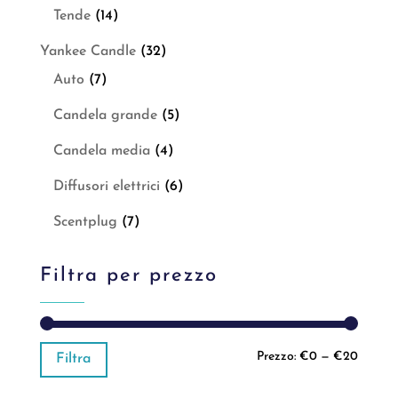
Tende
(14)
Yankee Candle
(32)
Auto
(7)
Candela grande
(5)
Candela media
(4)
Diffusori elettrici
(6)
Scentplug
(7)
Filtra per prezzo
Prezzo
Prezzo
Prezzo:
€0
—
€20
Filtra
Min
Max