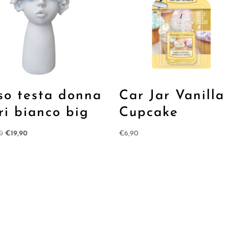
so testa donna
Car Jar Vanilla
ori bianco big
Cupcake
Il
Il
0
€
19,90
€
6,90
prezzo
prezzo
originale
attuale
era:
è:
€29,90.
€19,90.