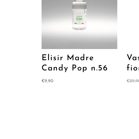
Elisir Madre
Va
Candy Pop n.56
fi
€
9,90
€
29,9