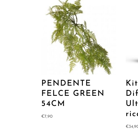
PENDENTE
Ki
FELCE GREEN
Di
54CM
Ul
ric
€
7,90
€
34,9