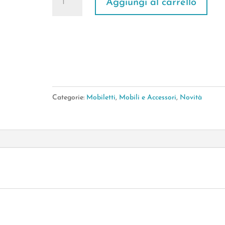
Aggiungi al carrello
Per
Macchina
Del
Caffè
“Pattern”
33*27*H.11cm
Categorie:
Mobiletti
,
Mobili e Accessori
,
Novità
quantità