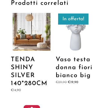
Prodotti correlati
In offerta!
TENDA
Vaso testa
SHINY
donna fiori
SILVER
bianco big
140*280CM
Il
Il
€
29,90
€
19,90
prezzo
prezzo
€
14,90
originale
attuale
era:
è:
€29,90.
€19,90.