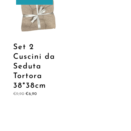
€8,90
Set 2
Cuscini da
Seduta
Tortora
38*38cm
Il
Il
€
9,90
€
6,90
prezzo
prezzo
originale
attuale
era:
è:
€9,90.
€6,90.