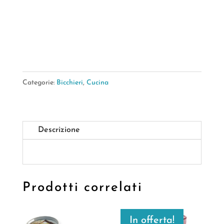
AMBER
7,7*7,7*14,6CM
quantità
Categorie:
Bicchieri
,
Cucina
Descrizione
Prodotti correlati
In offerta!