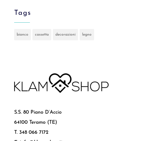
Tags
bianco
cassetta
decorazioni
legno
S.S. 80 Piano D’Accio
64100 Teramo (TE)
T. 348 066 7172