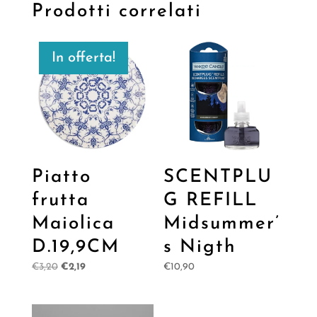
Prodotti correlati
In offerta!
Piatto
SCENTPLU
frutta
G REFILL
Maiolica
Midsummer’
D.19,9CM
s Nigth
Il
Il
€
3,20
€
2,19
€
10,90
prezzo
prezzo
originale
attuale
era:
è: