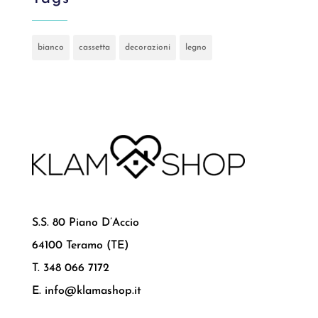
bianco
cassetta
decorazioni
legno
S.S. 80 Piano D’Accio
64100 Teramo (TE)
T. 348 066 7172
E. info@klamashop.it