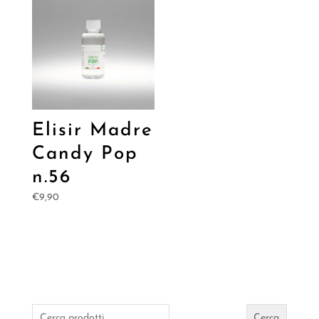
€3,20.
€2,19.
Elisir Madre
Candy Pop
n.56
€
9,90
Cerca:
Cerca