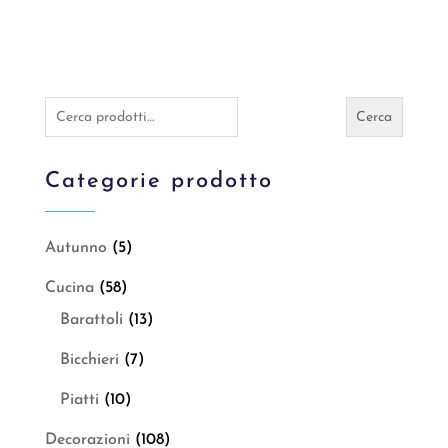
era:
è:
€3,20.
€2,19.
Cerca:
Cerca
Categorie prodotto
Autunno
(5)
Cucina
(58)
Barattoli
(13)
Bicchieri
(7)
Piatti
(10)
Decorazioni
(108)