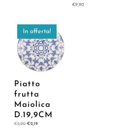
€
9,90
In offerta!
Piatto
frutta
Maiolica
D.19,9CM
Il
Il
€
3,20
€
2,19
prezzo
prezzo
originale
attuale