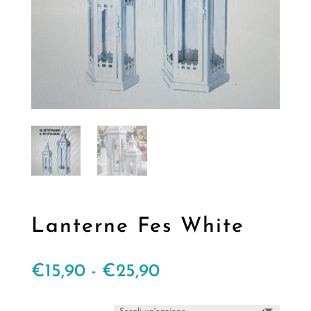
Lanterne Fes White
Fascia
€
15,90
-
€
25,90
di