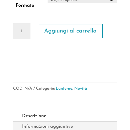
prezzo:
Formato
da
€15,90
Lanterne
a
Aggiungi al carrello
Fes
€25,90
White
quantità
COD:
N/A
Categorie:
Lanterne
,
Novità
Descrizione
Informazioni aggiuntive