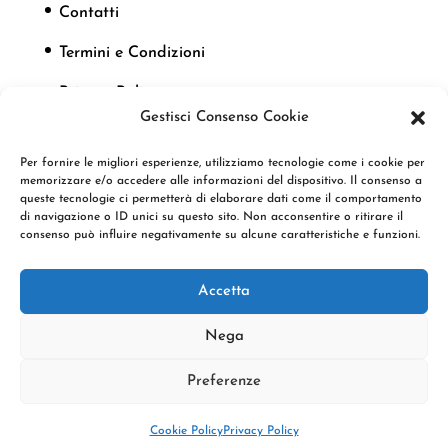
Contatti
Termini e Condizioni
Privacy Policy
Gestisci Consenso Cookie
Cookie Policy
Per fornire le migliori esperienze, utilizziamo tecnologie come i cookie per
memorizzare e/o accedere alle informazioni del dispositivo. Il consenso a
queste tecnologie ci permetterà di elaborare dati come il comportamento
Seguici
di navigazione o ID unici su questo sito. Non acconsentire o ritirare il
consenso può influire negativamente su alcune caratteristiche e funzioni.
Accetta
Nega
Preferenze
Copyright © 2022 Klamashop by F.D.P.M. Srl |
P.IVA 02091830675 | Web Design
Genesi.it
Cookie Policy
Privacy Policy