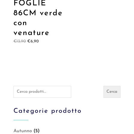
FOGLIE
86CM verde
con
venature
Il
Il
€
13,90
€
6,90
prezzo
prezzo
originale
attuale
era:
è:
€13,90.
€6,90.
Cerca:
Cerca
Categorie prodotto
Autunno
(5)