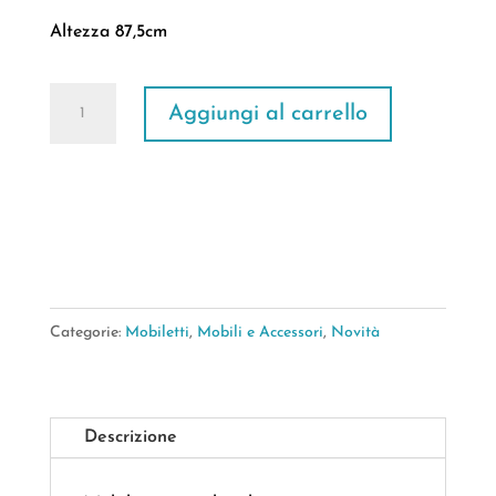
Altezza 87,5cm
Mobiletto
Aggiungi al carrello
Bamboo
6
Cassetti
Simmetry
57,5*37,5*h.87,5cm
quantità
Categorie:
Mobiletti
,
Mobili e Accessori
,
Novità
Descrizione