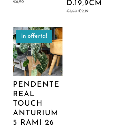
D.19,9CM
€
6,90
Il
Il
€
3,20
€
2,19
prezzo
prezzo
originale
attuale
era:
è:
In offerta!
€3,20.
€2,19.
PENDENTE
REAL
TOUCH
ANTURIUM
5 RAMI 26