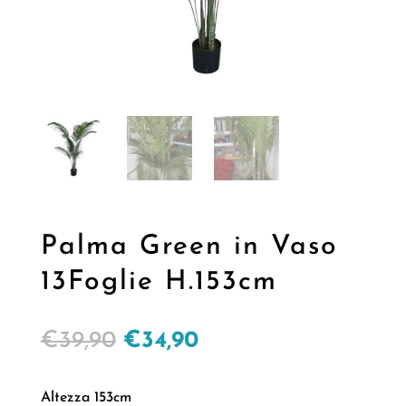
Palma Green in Vaso
13Foglie H.153cm
Il
Il
€
39,90
€
34,90
prezzo
prezzo
originale
attuale
Altezza 153cm