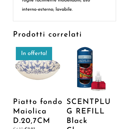
foglie facilmente modellabili; uso
interno-esterno; lavabile.
Prodotti correlati
In offerta!
Piatto fondo
SCENTPLU
Maiolica
G REFILL
D.20,7CM
Black
Il
Il