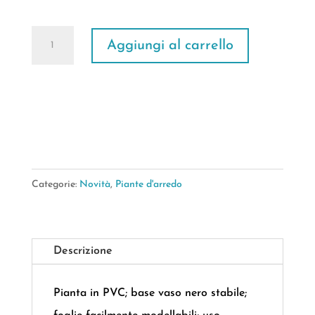
era:
è:
€39,90.
€34,90.
Palma
Aggiungi al carrello
Green
in
Vaso
13Foglie
H.153cm
quantità
Categorie:
Novità
,
Piante d'arredo
Descrizione
Pianta in PVC; base vaso nero stabile;