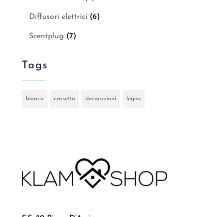
Diffusori elettrici
(6)
Scentplug
(7)
Tags
bianco
cassetta
decorazioni
legno