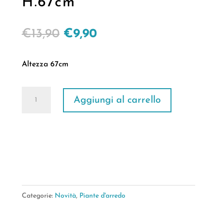
H.67cm
Il
Il
€
13,90
€
9,90
prezzo
prezzo
originale
attuale
Altezza 67cm
era:
è:
€13,90.
€9,90.
Pianta
Aggiungi al carrello
Tropicale
H.67cm
quantità
Categorie:
Novità
,
Piante d'arredo