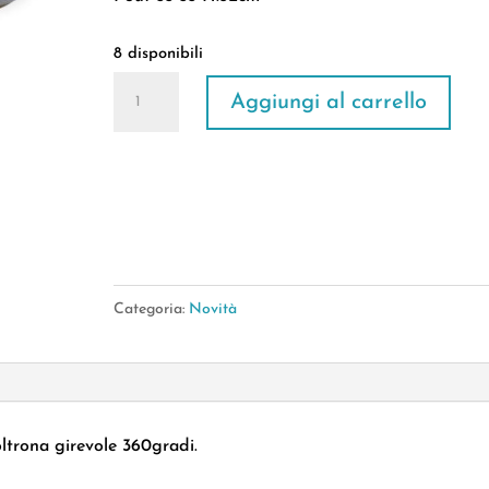
8 disponibili
Poltrona
Aggiungi al carrello
Con
Pouf
Bouclè
Grigio
quantità
Categoria:
Novità
oltrona girevole 360gradi.