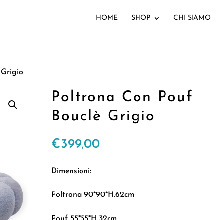
HOME
SHOP
CHI SIAMO
 Grigio
Poltrona Con Pouf
Bouclè Grigio
€
399,00
Dimensioni:
Poltrona 90*90*H.62cm
Pouf 55*55*H.32cm