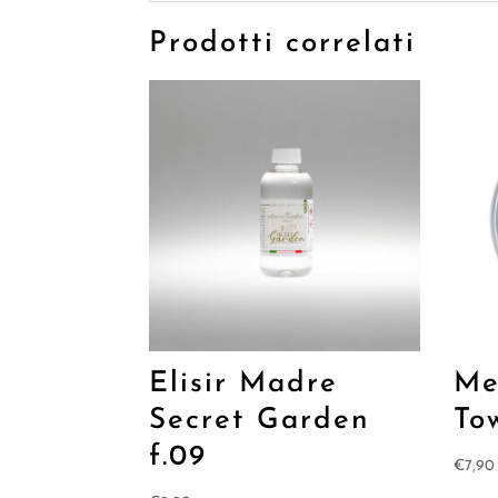
Prodotti correlati
Elisir Madre
Me
Secret Garden
To
f.09
€
7,90