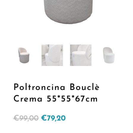
Poltroncina Bouclè
Crema 55*55*67cm
Il
Il
€
99,00
€
79,20
prezzo
prezzo