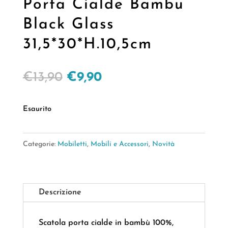
Porta Cialde Bambu
Black Glass
31,5*30*H.10,5cm
Il
Il
€
13,90
€
9,90
prezzo
prezzo
originale
attuale
Esaurito
era:
è:
€13,90.
€9,90.
Categorie:
Mobiletti
,
Mobili e Accessori
,
Novità
Descrizione
Scatola porta cialde in bambù 100%,