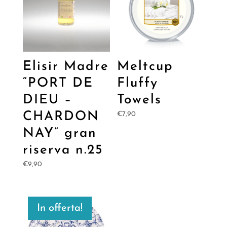
Elisir Madre
Meltcup
“PORT DE
Fluffy
DIEU –
Towels
CHARDON
€
7,90
NAY” gran
riserva n.25
€
9,90
In offerta!