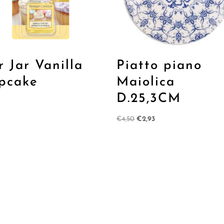
r Jar Vanilla
Piatto piano
pcake
Maiolica
D.25,3CM
Il
Il
€
4,50
€
2,93
prezzo
prezzo
originale
attuale
era:
è:
€4,50.
€2,93.