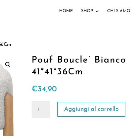
HOME
SHOP
CHI SIAMO
*36Cm
Pouf Boucle’ Bianco
41*41*36Cm
€
34,90
Pouf
Aggiungi al carrello
Boucle'
Bianco
41*41*36Cm