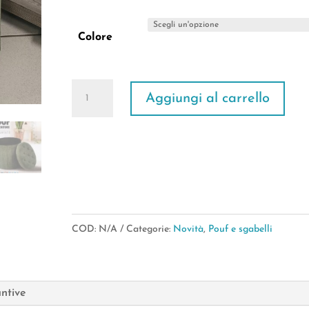
Colore
Pouf
Aggiungi al carrello
Contenitore
Trapuntato
42*42*H.43cm
(4Colori)
quantità
COD:
N/A
Categorie:
Novità
,
Pouf e sgabelli
untive