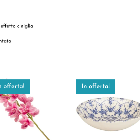
effetto ciniglia
ntato
n offerta!
In offerta!