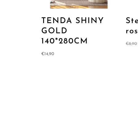
TENDA SHINY
St
GOLD
ro
140*280CM
€
8,90
€
14,90