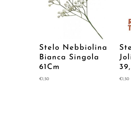
Stelo Nebbiolina
St
Bianca Singola
Jol
61Cm
39
€
1,50
€
1,50