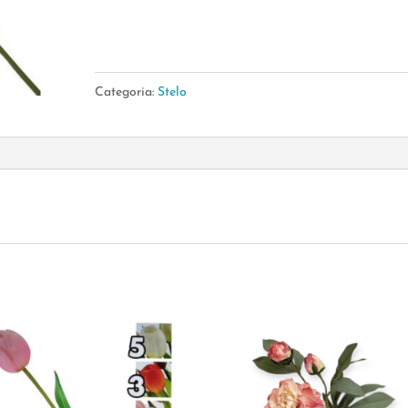
Singolo
62Cm
quantità
Categoria:
Stelo