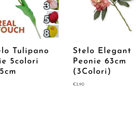
elo Tulipano
Stelo Elegant
ie 5colori
Peonie 63cm
,5cm
(3Colori)
€
3,90