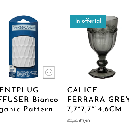
In offerta!
ENTPLUG
CALICE
FFUSER Bianco
FERRARA GRE
ganic Pattern
7,7*7,7*14,6CM
Il
Il
€
3,90
€
3,20
prezzo
prezzo