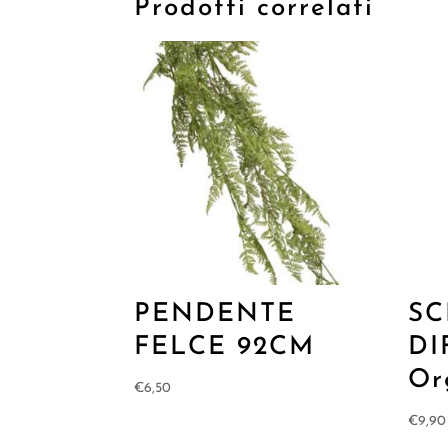
Prodotti correlati
PENDENTE
SC
FELCE 92CM
DI
Or
€
6,50
€
9,90