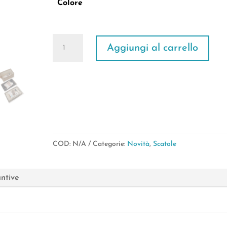
Colore
Scatola
Aggiungi al carrello
Contenitore
poly
con
Maniglie
47*28*H.20cm
(3Colori)
COD:
N/A
Categorie:
Novità
,
Scatole
quantità
untive