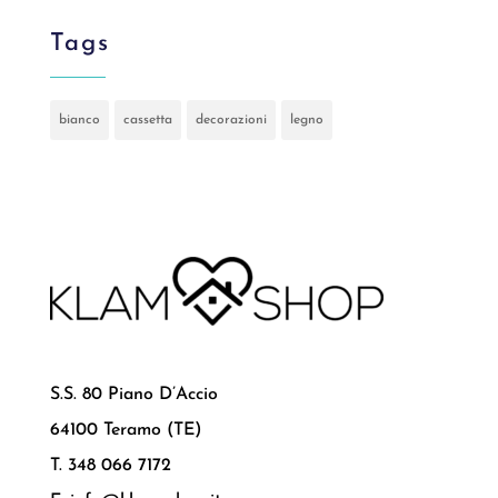
Tags
bianco
cassetta
decorazioni
legno
S.S. 80 Piano D’Accio
64100 Teramo (TE)
T. 348 066 7172