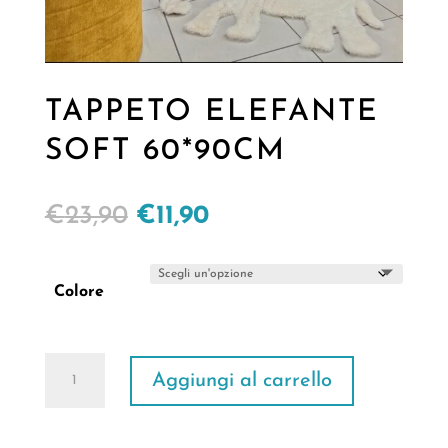
TAPPETO ELEFANTE
SOFT 60*90CM
Il
Il
€
23,90
€
11,90
prezzo
prezzo
originale
attuale
Colore
era:
è:
€23,90.
€11,90.
TAPPETO
Aggiungi al carrello
ELEFANTE
SOFT