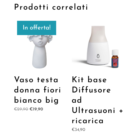
Prodotti correlati
In offerta!
Vaso testa
Kit base
donna fiori
Diffusore
bianco big
ad
Il
Il
Ultrasuoni +
€
29,90
€
19,90
prezzo
prezzo
ricarica
originale
attuale
€
34,90
era:
è:
€29,90.
€19,90.