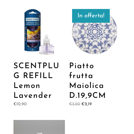
In offerta!
SCENTPLU
Piatto
G REFILL
frutta
Lemon
Maiolica
Lavender
D.19,9CM
Il
Il
€
10,90
€
3,20
€
2,19
prezzo
prezzo
originale
attuale
era:
è:
€3,20.
€2,19.