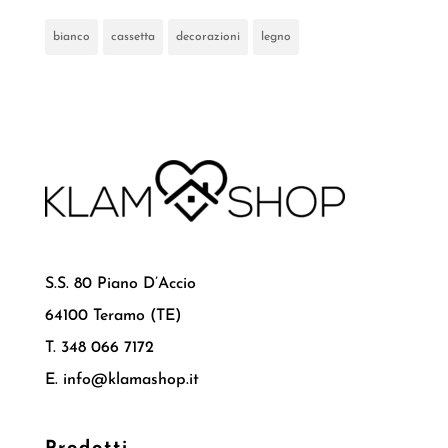
bianco
cassetta
decorazioni
legno
S.S. 80 Piano D’Accio
64100 Teramo (TE)
T. 348 066 7172
E. info@klamashop.it