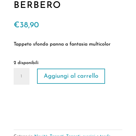
BERBERO
€
38,90
Tappeto sfondo panna a fantasia multicolor
2 disponibili
TAPPETO
Aggiungi al carrello
FANTASY
90*150CM
Design
BERBERO
quantità