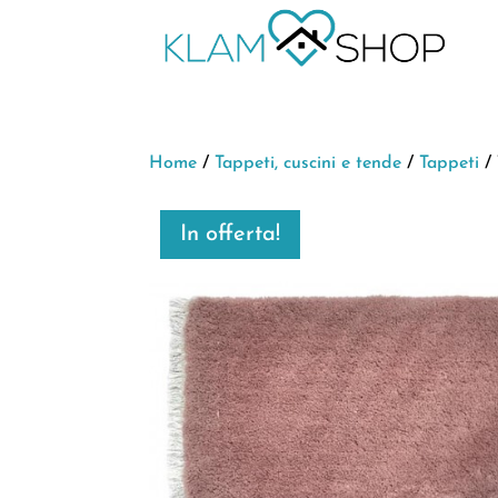
Home
/
Tappeti, cuscini e tende
/
Tappeti
/ 
In offerta!