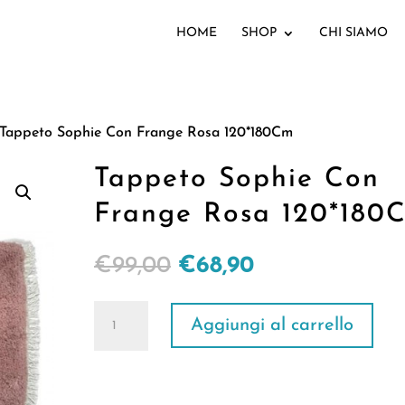
HOME
SHOP
CHI SIAMO
Tappeto Sophie Con Frange Rosa 120*180Cm
Tappeto Sophie Con
Frange Rosa 120*180
Il
Il
€
99,00
€
68,90
prezzo
prezzo
Tappeto
originale
attuale
Aggiungi al carrello
Sophie
era:
è:
Con
€99,00.
€68,90.
Frange