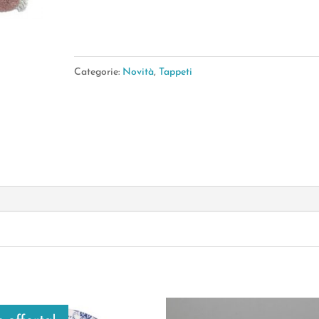
Rosa
120*180Cm
quantità
Categorie:
Novità
,
Tappeti