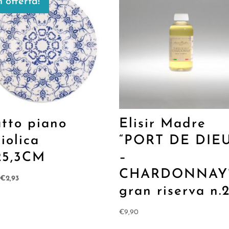
n offerta!
atto piano
Elisir Madre
iolica
“PORT DE DIE
25,3CM
–
CHARDONNAY
Il
Il
€
2,93
gran riserva n.
prezzo
prezzo
originale
attuale
€
9,90
era:
è:
€4,50.
€2,93.