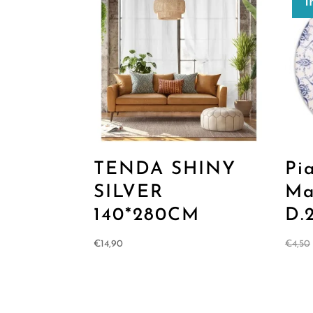
I
TENDA SHINY
Pi
SILVER
Ma
140*280CM
D.
€
14,90
€
4,50