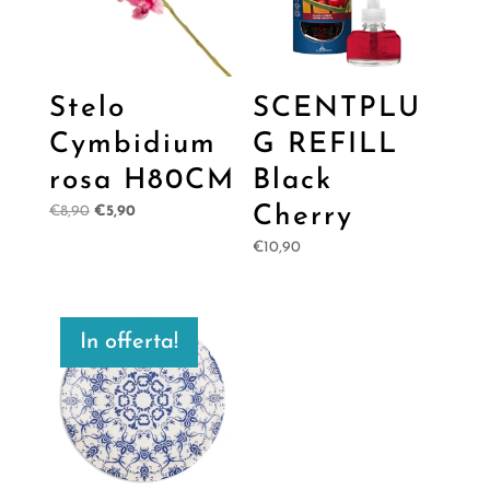
Stelo
SCENTPLU
Cymbidium
G REFILL
rosa H80CM
Black
Il
Il
Cherry
€
8,90
€
5,90
prezzo
prezzo
€
10,90
originale
attuale
era:
è:
€8,90.
€5,90.
In offerta!