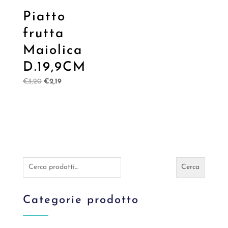
Piatto
frutta
Maiolica
D.19,9CM
Il
Il
€
3,20
€
2,19
prezzo
prezzo
originale
attuale
era:
è:
€3,20.
€2,19.
Cerca:
Cerca
Categorie prodotto