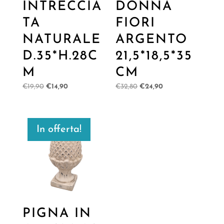
INTRECCIA
DONNA
TA
FIORI
NATURALE
ARGENTO
D.35*H.28C
21,5*18,5*35
M
CM
Il
Il
Il
Il
€
19,90
€
14,90
€
32,80
€
24,90
prezzo
prezzo
prezzo
prezzo
originale
attuale
originale
attuale
era:
è:
era:
è:
In offerta!
€19,90.
€14,90.
€32,80.
€24,90.
PIGNA IN