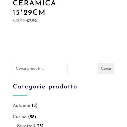
CERAMICA
15*29CM
Il
Il
€
12,90
€
7,90
prezzo
prezzo
originale
attuale
era:
è:
€12,90.
€7,90.
Cerca:
Cerca
Categorie prodotto
Autunno
(5)
Cucina
(58)
Barattoli
(13)