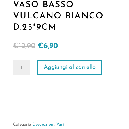
VASO BASSO
VULCANO BIANCO
D.25*9CM
Il
Il
€
12,90
€
6,90
prezzo
prezzo
originale
attuale
VASO
Aggiungi al carrello
era:
è:
BASSO
€12,90.
€6,90.
VULCANO
BIANCO
D.25*9CM
quantità
Categorie:
Decorazioni
,
Vasi