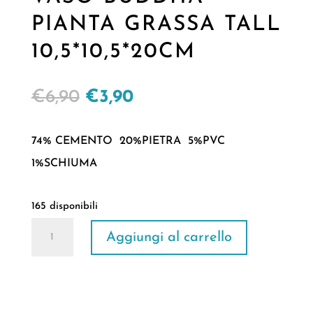
PIANTA GRASSA TALL
10,5*10,5*20CM
Il
Il
€
6,90
€
3,90
prezzo
prezzo
originale
attuale
74% CEMENTO 20%PIETRA 5%PVC
era:
è:
1%SCHIUMA
€6,90.
€3,90.
165 disponibili
VASO
Aggiungi al carrello
BUDDHA
PIANTA
GRASSA