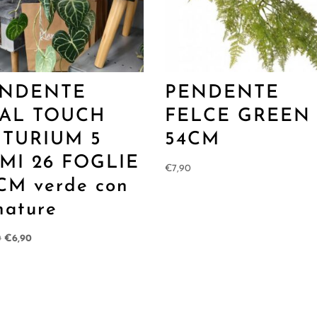
ENDENTE
PENDENTE
AL TOUCH
FELCE GREEN
TURIUM 5
54CM
MI 26 FOGLIE
€
7,90
CM verde con
nature
Il
Il
0
€
6,90
prezzo
prezzo
originale
attuale
era:
è:
€13,90.
€6,90.