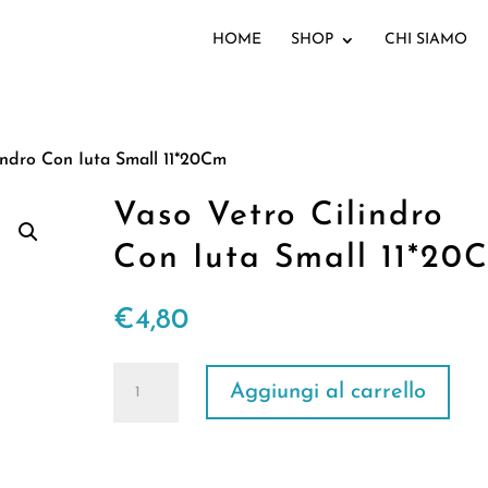
HOME
SHOP
CHI SIAMO
indro Con Iuta Small 11*20Cm
Vaso Vetro Cilindro
Con Iuta Small 11*20
€
4,80
Vaso
Aggiungi al carrello
Vetro
Cilindro
Con