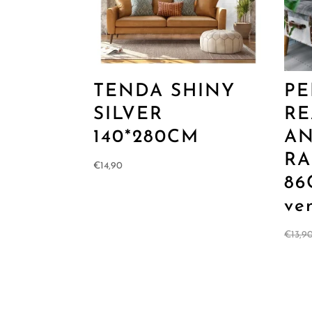
TENDA SHINY
P
SILVER
RE
140*280CM
AN
RA
€
14,90
86
ve
€
13,9