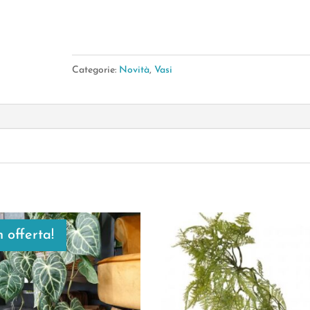
Iuta
Small
11*20Cm
Categorie:
Novità
,
Vasi
quantità
n offerta!