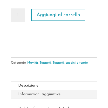
Zerbino
Aggiungi al carrello
Home
Classic
45*75cm
quantità
Categorie:
Novità
,
Tappeti
,
Tappeti, cuscini e tende
Descrizione
Informazioni aggiuntive