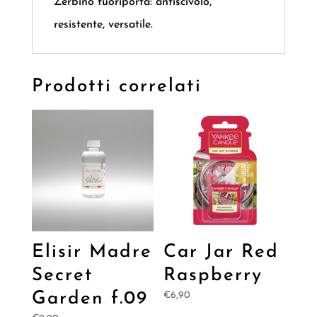
Zerbino fuoriporta: antiscivolo,
resistente, versatile.
Prodotti correlati
Elisir Madre
Car Jar Red
Secret
Raspberry
Garden f.09
€
6,90