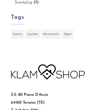
Scentplug
(7)
Tags
bianco
cassetta
decorazioni
legno
S.S. 80 Piano D’Accio
64100 Teramo (TE)