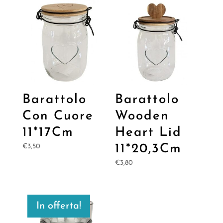
Barattolo
Barattolo
Con Cuore
Wooden
11*17Cm
Heart Lid
11*20,3Cm
€
3,50
€
3,80
In offerta!