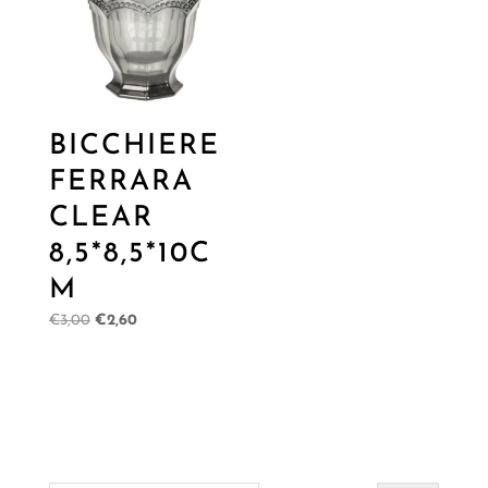
BICCHIERE
FERRARA
CLEAR
8,5*8,5*10C
M
Il
Il
€
3,00
€
2,60
prezzo
prezzo
originale
attuale
era:
è:
€3,00.
€2,60.