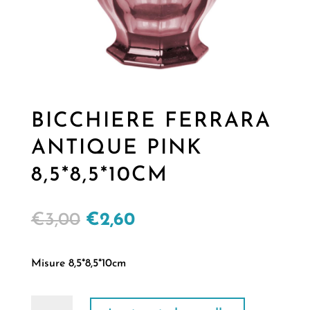
BICCHIERE FERRARA
ANTIQUE PINK
8,5*8,5*10CM
Il
Il
€
3,00
€
2,60
prezzo
prezzo
originale
attuale
Misure 8,5*8,5*10cm
era:
è:
€3,00.
€2,60.
BICCHIERE