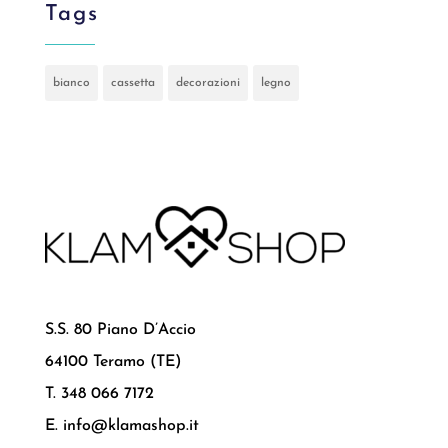
Tags
bianco
cassetta
decorazioni
legno
S.S. 80 Piano D’Accio
64100 Teramo (TE)
T. 348 066 7172
E. info@klamashop.it