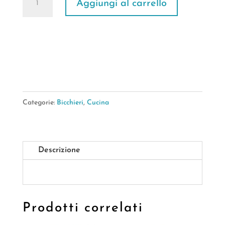
Aggiungi al carrello
FERRARA
ANTIQUE
PINK
8,5*8,5*10CM
quantità
Categorie:
Bicchieri
,
Cucina
Descrizione
Prodotti correlati