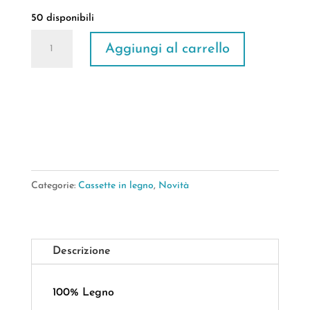
50 disponibili
Cassetta
Aggiungi al carrello
Legno
Hearth
Tag
Bianca
16*10*H.*8,8cm
quantità
Categorie:
Cassette in legno
,
Novità
Descrizione
100% Legno