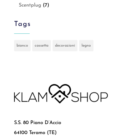
Scentplug
(7)
Tags
bianco
cassetta
decorazioni
legno
S.S. 80 Piano D’Accio
64100 Teramo (TE)