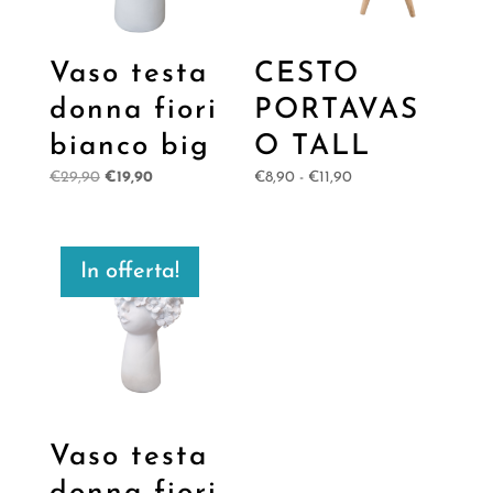
Vaso testa
CESTO
donna fiori
PORTAVAS
bianco big
O TALL
Il
Il
Fascia
€
29,90
€
19,90
€
8,90
-
€
11,90
prezzo
prezzo
di
originale
attuale
prezzo:
era:
è:
da
In offerta!
€29,90.
€19,90.
€8,90
a
€11,90
Vaso testa