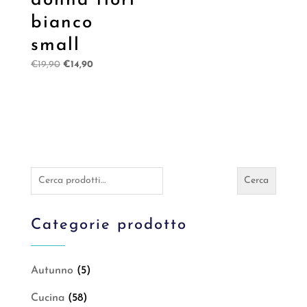
donna fiori
bianco
small
Il
Il
€
19,90
€
14,90
prezzo
prezzo
originale
attuale
era:
è:
€19,90.
€14,90.
Cerca:
Cerca
Categorie prodotto
Autunno
(5)
Cucina
(58)