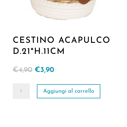
CESTINO ACAPULCO
D.21*H.11CM
Il
Il
€
4,90
€
3,90
prezzo
prezzo
originale
attuale
CESTINO
Aggiungi al carrello
era:
è:
ACAPULCO
€4,90.
€3,90.
D.21*H.11CM
quantità