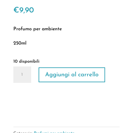
€
9,90
Profumo per ambiente
250ml
10 disponibili
Elisir
Aggiungi al carrello
Madre
Oriente
n.68
quantità