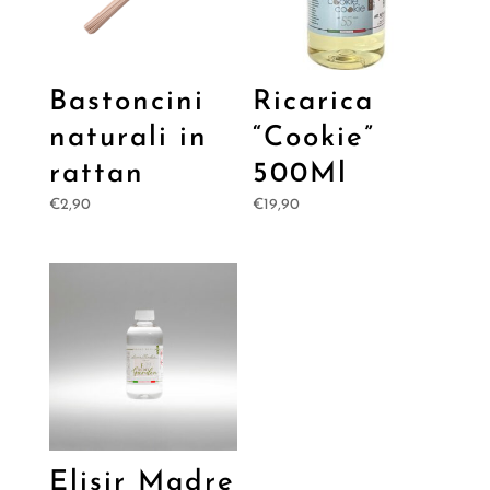
Bastoncini
Ricarica
naturali in
“Cookie”
rattan
500Ml
€
2,90
€
19,90
Elisir Madre