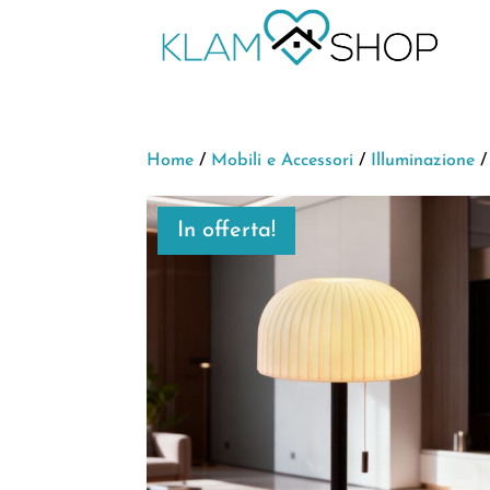
Home
/
Mobili e Accessori
/
Illuminazione
/
In offerta!