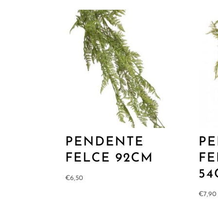
PENDENTE
P
FELCE 92CM
FE
54
€
6,50
€
7,90