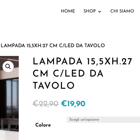
HOME
SHOP
CHI SIAMO
 LAMPADA 15,5XH.27 CM C/LED DA TAVOLO
LAMPADA 15,5XH.27
CM C/LED DA
TAVOLO
Il
Il
€
22,90
€
19,90
prezzo
prezzo
originale
attuale
Colore
era:
è: