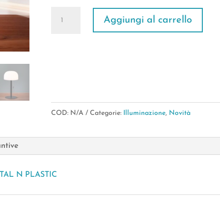
€22,90.
€19,90.
LAMPADA
Aggiungi al carrello
15,5XH.27
CM
C/LED
DA
TAVOLO
quantità
COD:
N/A
Categorie:
Illuminazione
,
Novità
untive
TAL N PLASTIC