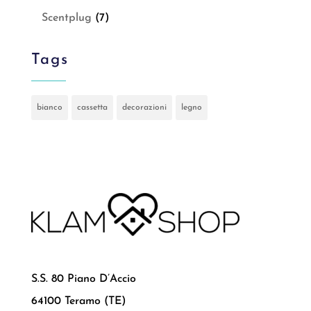
Scentplug
(7)
Tags
bianco
cassetta
decorazioni
legno
S.S. 80 Piano D’Accio
64100 Teramo (TE)